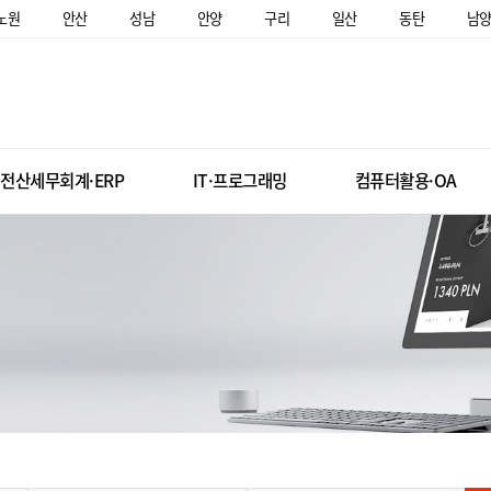
노원
안산
성남
안양
구리
일산
동탄
남
전산세무회계·ERP
IT·프로그래밍
컴퓨터활용·OA