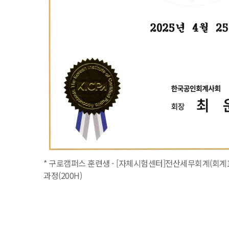
* 구로캠퍼스 훈련생 - [자체시험센터]전산세무회계(회계1
과정(200H)