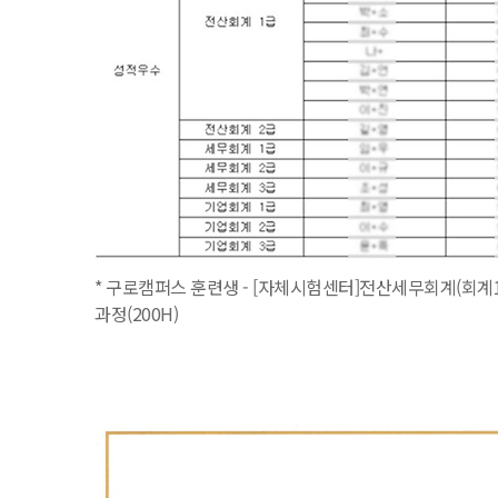
* 구로캠퍼스 훈련생 - [자체시험센터]전산세무회계(회계1
과정(200H)