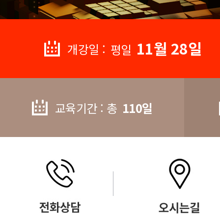
11월 28일
개강일 :
평일
교육기간 : 총
110일