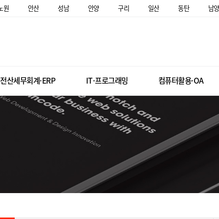
노원
안산
성남
안양
구리
일산
동탄
남
전산세무회계·ERP
IT·프로그래밍
컴퓨터활용·OA