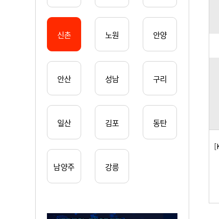
신촌
노원
안양
안산
성남
구리
일산
김포
동탄
[
남양주
강릉