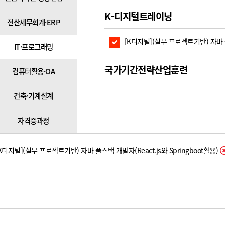
K-디지털트레이닝
전산세무회계·ERP
[K디지털](실무 프로젝트기반) 자바 풀스
IT·프로그래밍
국가기간전략산업훈련
컴퓨터활용·OA
건축·기계설계
자격증과정
K디지털](실무 프로젝트기반) 자바 풀스택 개발자(React.js와 Springboot활용)