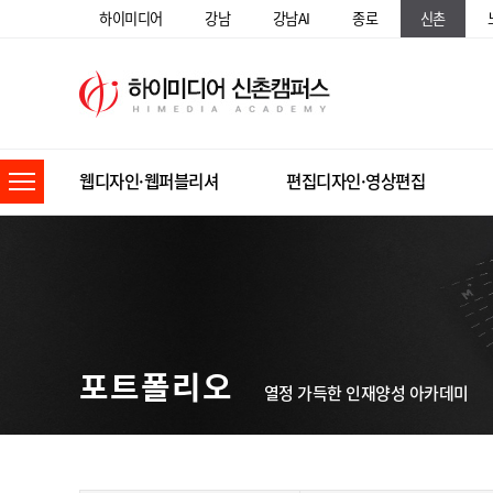
하이미디어
강남
강남AI
종로
신촌
웹디자인·웹퍼블리셔
편집디자인·영상편집
포트폴리오
열정 가득한 인재양성 아카데미