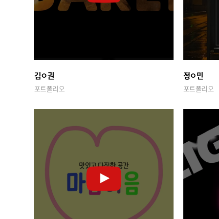
김ㅇ권
정ㅇ민
포트폴리오
포트폴리오