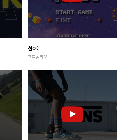
천ㅇ애
포트폴리오