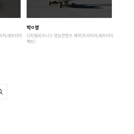
박ㅇ영
미어,애프터이
디지털비즈니스 영상콘텐츠 제작(프리미어,애프터이
펙트)