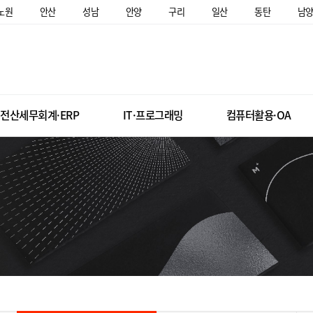
노원
안산
성남
안양
구리
일산
동탄
남
전산세무회계·ERP
IT·프로그래밍
컴퓨터활용·OA