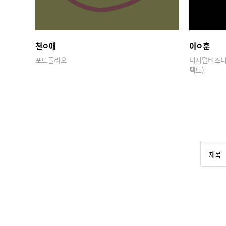
천ㅇ애
이ㅇ훈
포트폴리오
디지털비즈니
펙트)