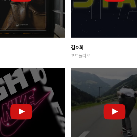
김ㅇ희
포트폴리오