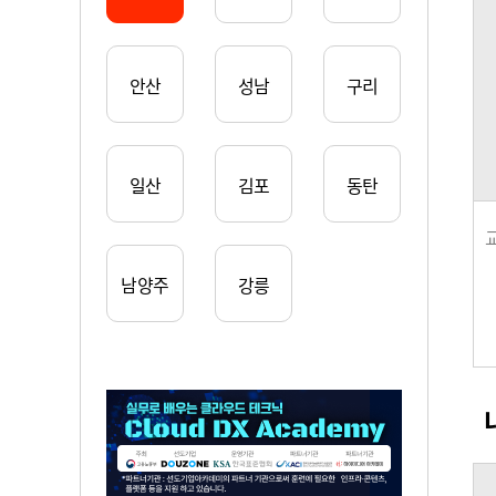
안산
성남
구리
일산
김포
동탄
남양주
강릉