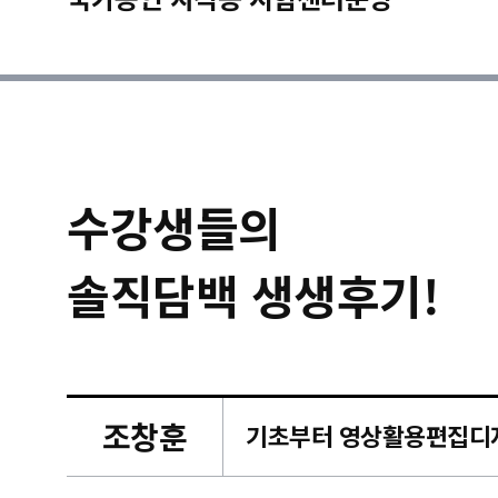
수강생들의
솔직담백 생생후기!
조창훈
캠퍼스