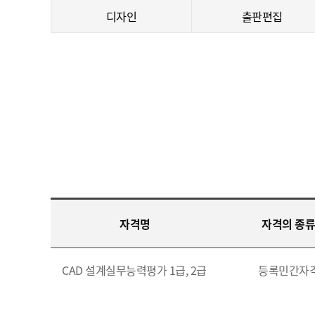
디자인
출판편집
자격명
자격의 종류
CAD 설계실무능력평가 1급, 2급
등록민간자