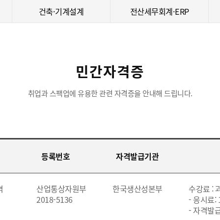
건축·기계설계
전산세무회계·ERP
민간자격증
취업과 스팩업에 유용한 관련 자격증을 안내해 드립니다.
등록번호
자격발급기관
격
산업통상자원부
한국생산성본부
수강료 :
2018-5136
- 응시료: 
- 자격발급