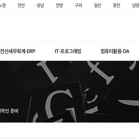
노원
안산
성남
안양
구리
일산
동탄
남
전산세무회계·ERP
IT·프로그래밍
컴퓨터활용·OA
계적인 준비