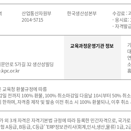
격
산업통산자원부
한국생산성본부
수강료 :
2014-5715
- 응시료: 
- 자격발급
기
교육과정운영기관 정보
대
연
새문안로 5가길 32 생산성빌딩
소
.kpc.or.kr
홈
은 교육청 환불규정에 따름
 마감일 전까지 100% 환불, 100% 취소마감일 다음날 10시부터 50% 취
 한하며, 자격증 제작 및 발송 이전 취소 시 100% 환불되나, 이후 취소
평가 외 3개 자격은 자격기본법 규정에 따라 등록한 민간자격으로, 국가
험 A등급, B등급, C등급’ ‘ERP정보관리사(회계,인사,생산,물류) 1급, 2급’ 