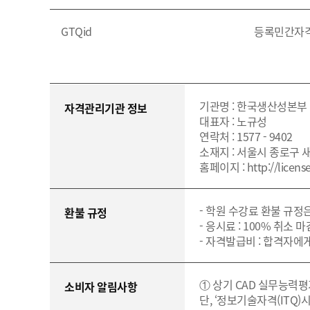
GTQid
등록민간자
기관명 : 한국생산성본부
자격관리기관 정보
대표자 : 노규성
연락처 : 1577 - 9402
소재지 : 서울시 종로구 
홈페이지 : http://license
- 학원 수강료 환불 규정
환불 규정
- 응시료 : 100% 취소
- 자격발급비 : 합격자에게
① 상기 CAD 실무능력
소비자 알림사항
단, ‘정보기술자격(ITQ)시