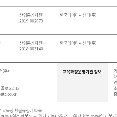
격
산업통상자원부
한국에이티씨센터(주)
2019-002073
격
산업통상자원부
한국에이티씨센터(주)
2018-003140
(주)
기
교육과정운영기관 정보
대
연
골로 22-12
소
tc.co.kr
홈
은 교육청 환불규정에 따름
 100% 6일전 환불 95%(연기 가능), 5일전 ~ 3일전 환불 45%(연기 불가