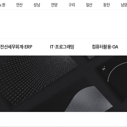
노원
안산
성남
안양
구리
일산
동탄
남
전산세무회계·ERP
IT·프로그래밍
컴퓨터활용·OA