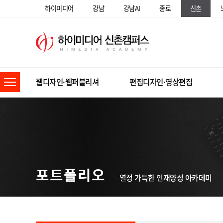
하이미디어
강남
강남AI
종로
신촌
웹디자인·웹퍼블리셔
편집디자인·영상편집
포트폴리오
열정 가득한 인재양성 아카데미